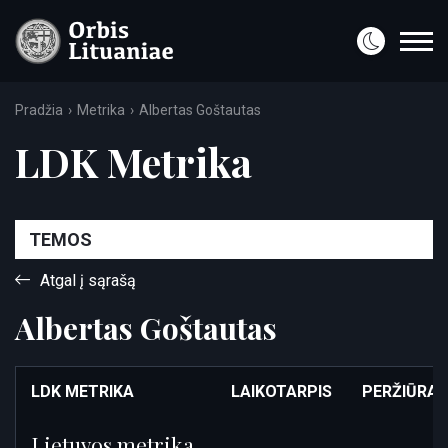
Pradžia
Metrika
Albertas Goštautas
LDK Metrika
TEMOS
Atgal į sąrašą
Albertas Goštautas
LDK METRIKA
LAIKOTARPIS
PERŽIŪRA
Lietuvos metrika