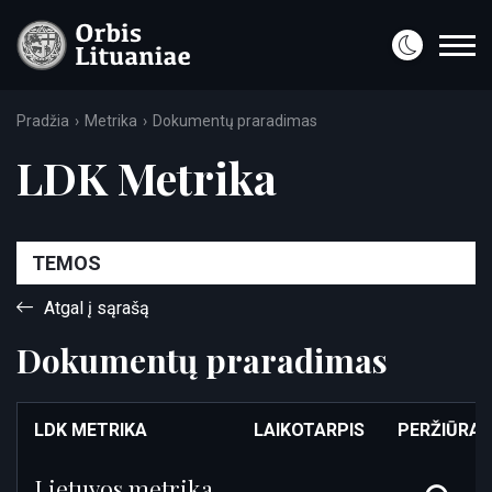
Pradžia
Metrika
Dokumentų praradimas
LDK Metrika
TEMOS
Atgal į sąrašą
Dokumentų praradimas
LDK METRIKA
LAIKOTARPIS
PERŽIŪRA
Lietuvos metrika