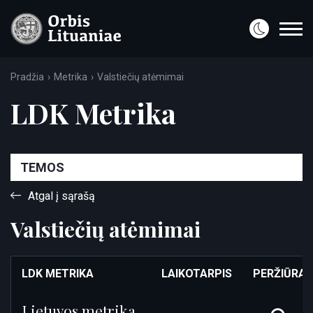
Pradžia
Metrika
Valstiečių atėmimai
LDK Metrika
TEMOS
Atgal į sąrašą
Valstiečių atėmimai
LDK METRIKA
LAIKOTARPIS
PERŽIŪRA
Lietuvos metrika