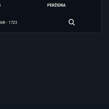
S
PERŽIŪRA
468 - 1723