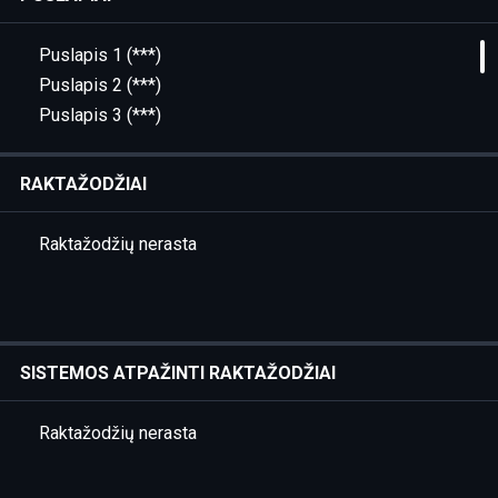
Puslapis 1 (***)
Puslapis 2 (***)
Puslapis 3 (***)
Puslapis 4 (Crashina)
Puslapis 5 (Crashina)
RAKTAŽODŽIAI
Puslapis 6 (***)
Puslapis 7 (***)
Raktažodžių nerasta
Puslapis 8 (***)
Puslapis 9 (***)
Puslapis 10 (***)
Puslapis 11 (Pratarmė)
SISTEMOS ATPAŽINTI RAKTAŽODŽIAI
Puslapis 12 (Pratarmė)
Puslapis 13 (Preface)
Raktažodžių nerasta
Puslapis 14 (Preface)
Puslapis 15 (Knygos titulinis lapas (1786))