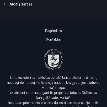
Puslapis 66 (Dokumentų tekstai)
Atgal į sąrašą
Puslapis 67 (Dokumentų tekstai)
Puslapis 68 (Dokumentų tekstai)
Puslapis 69 (Dokumentų tekstai)
Puslapis 70 (Dokumentų tekstai)
Pagrindinis
Puslapis 71 (Dokumentų tekstai)
Kontaktai
Puslapis 72 (Dokumentų tekstai)
Puslapis 73 (Dokumentų tekstai)
Puslapis 74 (Dokumentų tekstai)
Puslapis 75 (Dokumentų tekstai)
Puslapis 76 (Dokumentų tekstai)
Puslapis 77 (Dokumentų tekstai)
Lietuvos istorijos institutas suteikė Universitetui neišimtinę
Puslapis 78 (Dokumentų tekstai)
neatlyginto naudojimo licenciją naudoti knygų serijos „Lietuvos
Puslapis 79 (Dokumentų tekstai)
Metrika“ knygas
skaitmeninimui naudojant tik projekto „Lietuvos Didžiosios
Puslapis 80 (Dokumentų tekstai)
kunigaikštystės vartai“.
Puslapis 81 (Dokumentų tekstai)
Institutas prie minėto projekto dalies iš esmės prisidėjo ne tik
Puslapis 82 (Dokumentų tekstai)