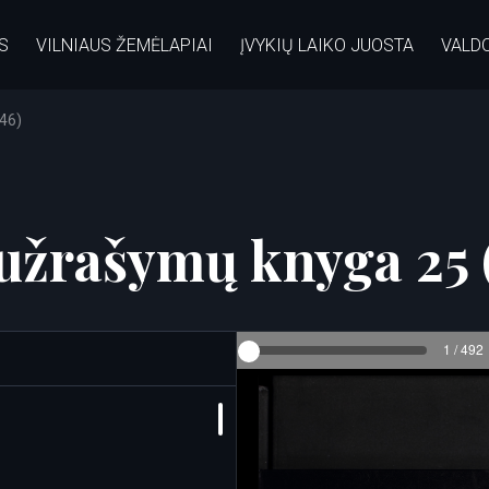
S
VILNIAUS ŽEMĖLAPIAI
ĮVYKIŲ LAIKO JUOSTA
VALD
46)
užrašymų knyga 25 (
1 / 492