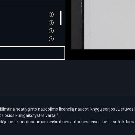
*/union/**/select+1)='
 neišimtinę neatlyginto naudojimo licenciją naudoti knygų serijos „Lietuvo
žiosios kunigaikštystės vartai“.
isidėjo ne tik perduodamas neišimtines autorines teises, bet ir suteikda