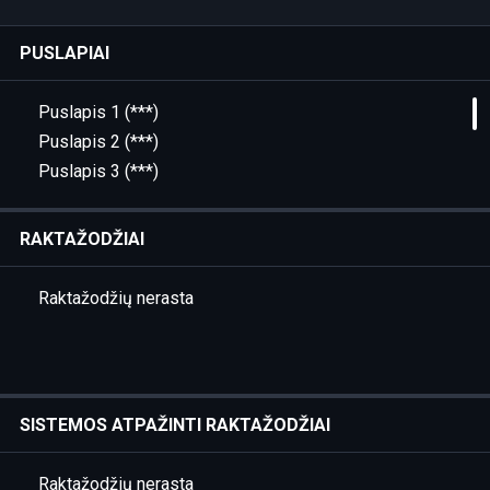
PUSLAPIAI
Puslapis 1 (***)
Puslapis 2 (***)
Puslapis 3 (***)
Puslapis 4 (***)
Puslapis 5 (Įvadas)
RAKTAŽODŽIAI
Puslapis 6 (Įvadas)
Puslapis 7 (Preface)
Raktažodžių nerasta
Puslapis 8 (Preface)
Puslapis 9 (Knygos titulinis lapas (1786))
Puslapis 10 (***)
Puslapis 11 (Dokumentai)
SISTEMOS ATPAŽINTI RAKTAŽODŽIAI
Puslapis 12 (Dokumentai)
Puslapis 13 (Dokumentai)
Raktažodžių nerasta