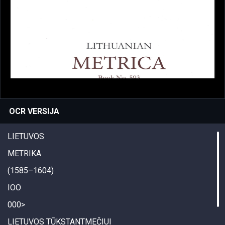
Puslapis 47 (Dokumentai)
Puslapis 48 (Dokumentai)
Puslapis 49 (Dokumentai)
Puslapis 50 (Dokumentai)
Puslapis 51 (Dokumentai)
Puslapis 52 (Dokumentai)
Puslapis 53 (Dokumentai)
Puslapis 54 (Dokumentai)
Puslapis 55 (Dokumentai)
OCR VERSIJA
Puslapis 56 (Dokumentai)
Puslapis 57 (Dokumentai)
LIETUVOS
Puslapis 58 (Dokumentai)
METRIKA
Puslapis 59 (Dokumentai)
(1585–1604)
Puslapis 60 (Dokumentai)
IOO
Puslapis 61 (Dokumentai)
Puslapis 62 (Dokumentai)
000>
Puslapis 63 (Dokumentai)
LIETUVOS TŪKSTANTMEČIUI