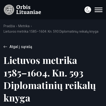
Pradžia
Metrika
Lietuvos metrika 1585–1604. Kn. 593 Diplomatinių reikalų knyga
Atgal į sąrašą
Lietuvos metrika
1585–1604. Kn. 593
Diplomatinių reikalų
knyga